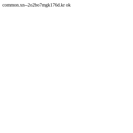
common.xn--2o2bo7mgk176d.kr ok